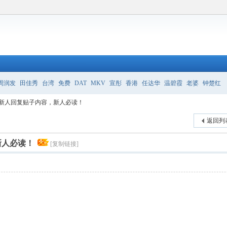
周润发
田佳秀
台湾
免费
DAT
MKV
宣彤
香港
任达华
温碧霞
老婆
钟楚红
新人回复贴子内容，新人必读！
返回列
新人必读！
[复制链接]