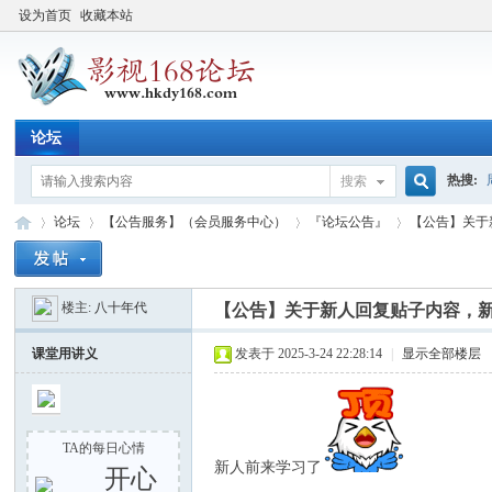
设为首页
收藏本站
论坛
热搜:
搜索
搜
论坛
【公告服务】（会员服务中心）
『论坛公告』
【公告】关于
楼主:
八十年代
索
【公告】关于新人回复贴子内容，
影
»
›
›
›
课堂用讲义
发表于 2025-3-24 22:28:14
|
显示全部楼层
TA的每日心情
新人前来学习了
开心