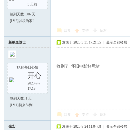
3 天前
视
签到天数: 306 天
[LV.8]以坛为家I
回复
支持
反对
新铁血战士
发表于 2025-3-31 17:21:35
|
显示全部楼层
收到了 怀旧电影好网站
TA的每日心情
16
开心
2023-7-7
17:13
签到天数: 1 天
[LV.1]初来乍到
回复
支持
反对
张宏
发表于 2025-8-24 11:04:08
|
显示全部楼层
8