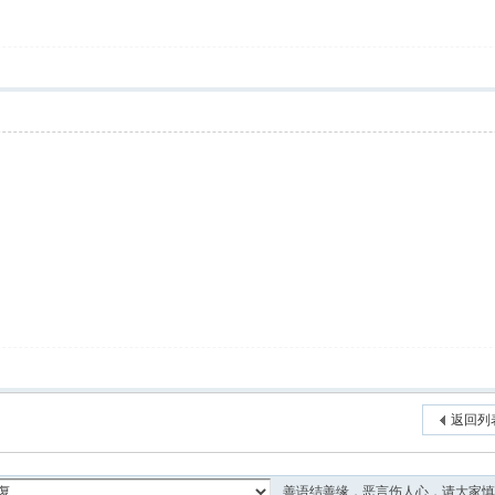
返回列
善语结善缘，恶言伤人心，请大家慎