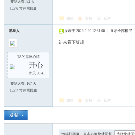
签到天数: 92 天
[LV.6]常住居民II
回复
支持
反对
喵星人
发表于 2026-2-20 12:31:00
|
显示全部楼层
进来看下版规
TA的每日心情
开心
昨天 06:41
签到天数: 167 天
[LV.7]常住居民III
回复
支持
反对
懒得打字嘛，点击右侧快捷回复