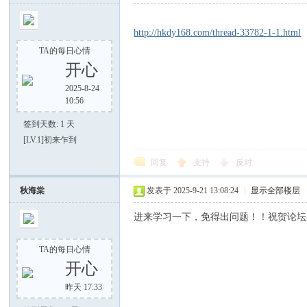
http://hkdy168.com/thread-33782-1-1.html
TA的每日心情
开心
2025-8-24
10:56
签到天数: 1 天
论
[LV.1]初来乍到
回复
支持
反对
秋海棠
发表于 2025-9-21 13:08:24
|
显示全部楼层
进来学习一下，免得出问题！！祝贺论坛
TA的每日心情
开心
坛
昨天 17:33