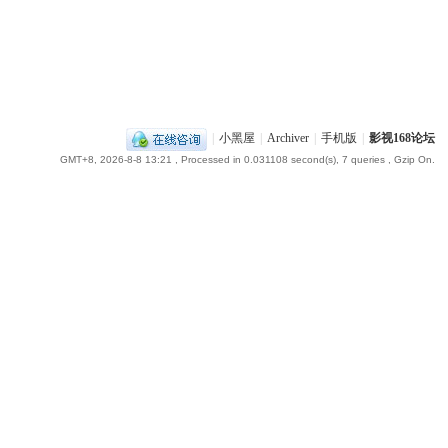
|
小黑屋
|
Archiver
|
手机版
|
影视168论坛
GMT+8, 2026-8-8 13:21
, Processed in 0.031108 second(s), 7 queries , Gzip On.