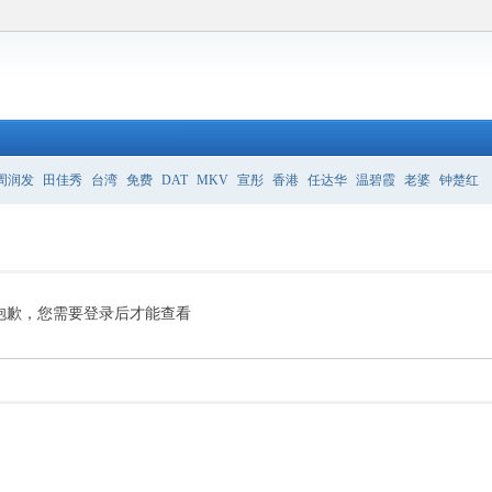
周润发
田佳秀
台湾
免费
DAT
MKV
宣彤
香港
任达华
温碧霞
老婆
钟楚红
抱歉，您需要登录后才能查看